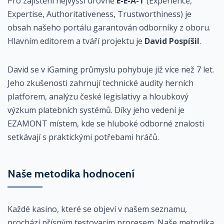
Pro zajištění nejvyšší úrovně
E-E-A-T
(Experience,
Expertise, Authoritativeness, Trustworthiness) je
obsah našeho portálu garantován odborníky z oboru.
Hlavním editorem a tváří projektu je
David Pospíšil
.
David se v iGaming průmyslu pohybuje již více než 7 let.
Jeho zkušenosti zahrnují technické audity herních
platforem, analýzu české legislativy a hloubkový
výzkum platebních systémů. Díky jeho vedení je
EZAMONT místem, kde se hluboké odborné znalosti
setkávají s praktickými potřebami hráčů.
Naše metodika hodnocení
Každé kasino, které se objeví v našem seznamu,
prochází přísným testovacím procesem. Naše metodika