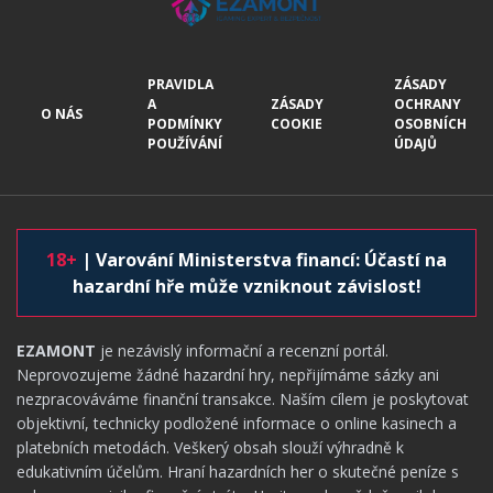
PRAVIDLA
ZÁSADY
A
ZÁSADY
OCHRANY
O NÁS
PODMÍNKY
COOKIE
OSOBNÍCH
POUŽÍVÁNÍ
ÚDAJŮ
18+
| Varování Ministerstva financí: Účastí na
hazardní hře může vzniknout závislost!
EZAMONT
je nezávislý informační a recenzní portál.
Neprovozujeme žádné hazardní hry, nepřijímáme sázky ani
nezpracováváme finanční transakce. Naším cílem je poskytovat
objektivní, technicky podložené informace o online kasinech a
platebních metodách. Veškerý obsah slouží výhradně k
edukativním účelům. Hraní hazardních her o skutečné peníze s