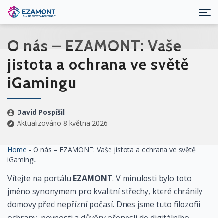
O nás – EZAMONT: Vaše
jistota a ochrana ve světě
iGamingu
David Pospíšil
Aktualizováno 8 května 2026
Home
-
O nás – EZAMONT: Vaše jistota a ochrana ve světě
iGamingu
Vítejte na portálu
EZAMONT
. V minulosti bylo toto
jméno synonymem pro kvalitní střechy, které chránily
domovy před nepřízní počasí. Dnes jsme tuto filozofii
ochrany, pevnosti a důvěry přenesli do digitálního